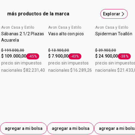
más productos de la marca
Explorar
Avon Casa y Estilo
Avon Casa y Estilo
Avon Casa y Estilo
Sábanas 2 1/2 Plazas
Vaso alto con pico
Spiderman Toallón
Acuarela
$ 199.000,00
$ 13.900,00
$ 39.900,00
$ 109.000,00
$ 7.900,00
$ 24.900,00
-45%
-43%
-38%
Etiqueta -45%
Etiqueta -43%
Etiqueta
precio sin impuestos
precio sin impuestos
precio sin impuesto
nacionales $82.231,40
nacionales $16.289,26
nacionales $21.433,
agregar a mi bolsa
agregar a mi bolsa
agregar a mi bols