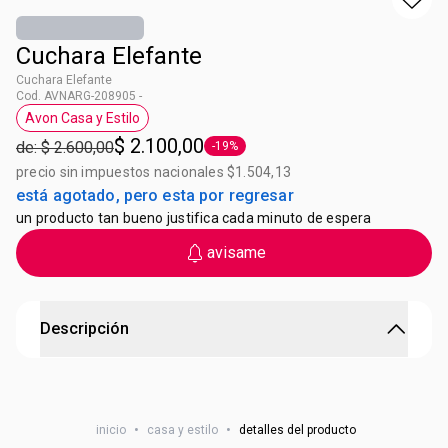
Cuchara Elefante
Cuchara Elefante
Cod. AVNARG-208905 -
Avon Casa y Estilo
Etiqueta Avon Casa y Estilo
$ 2.100,00
de: $ 2.600,00
-19%
Etiqueta -19%
precio sin impuestos nacionales $1.504,13
está agotado, pero esta por regresar
un producto tan bueno justifica cada minuto de espera
avisame
Descripción
Cuchara Elefante
Materiales: Polipropileno. Medidas. 15x 3 x 1 cm
inicio
•
casa y estilo
•
detalles del producto