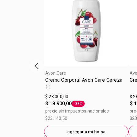
Vitrina de productos anterior
Avon Care
Avo
Crema Corporal Avon Care Cereza
Cre
1l
$ 28.000,00
$ 2
$ 18.900,00
$ 1
-33%
Etiqueta -33%
precio sin impuestos nacionales
pre
$23.140,50
$23
agregar a mi bolsa