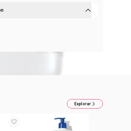
ón
l Hidratante 3 en 1 Avon Care
a piel 2. Suaviza intensamente 3. Absorve
. El complemento perfecto para tu rutina.
Explorar