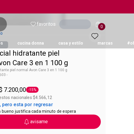
favoritos
Ingresar
0
to
os
cucina donna
casa y estilo
marcas
#o
ial hidratante piel
von Care 3 en 1 100 g
atante piel normal Avon Care 3 en 1 100 g
03 -
 Avon Care
$ 7.200,00
-15%
Etiqueta -15%
estos nacionales $4.566,12
 pero esta por regresar
 bueno justifica cada minuto de espera
avisame