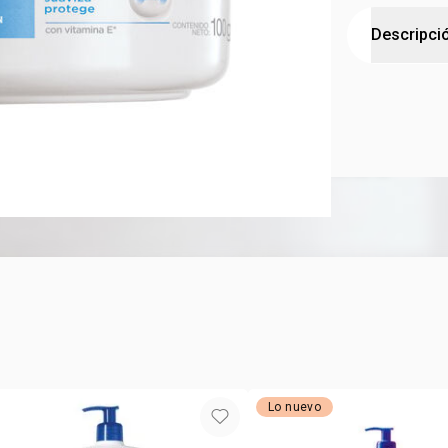
Descripci
Crema Facia
1. Hidrata l
rapidamente
Lo nuevo