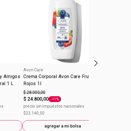
Próxima presenta
Avon Care
Avon Care
 y Amigos
Crema Corporal Avon Care Frutos
Agua micelar
al 1 L
Rojos 1l
Avon Care 1
$ 28.000,00
$ 12.600,00
$ 24.800,00
$ 10.700,00
-11%
Etiqueta -11%
es
precio sin impuestos nacionales
precio sin im
$23.140,50
$7.809,92
a
agregar a mi bolsa
ag