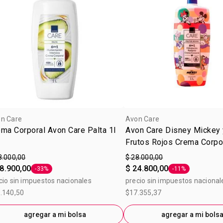
n Care
Avon Care
ma Corporal Avon Care Palta 1l
Avon Care Disney Mickey
Frutos Rojos Crema Corpor
8.000,00
$ 28.000,00
8.900,00
$ 24.800,00
-33%
-11%
Etiqueta -33%
Etiqueta -11%
cio sin impuestos nacionales
precio sin impuestos nacional
.140,50
$17.355,37
agregar a mi bolsa
agregar a mi bols