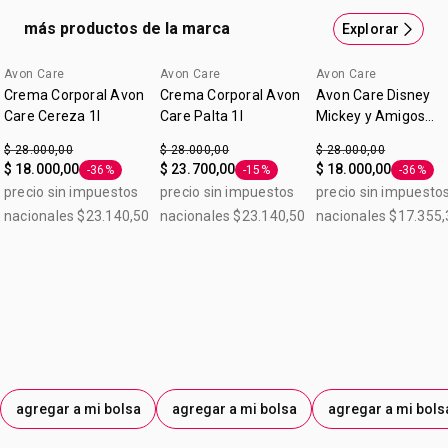
más productos de la marca
Explorar
Avon Care
Avon Care
Avon Care
Lo nuevo
Crema Corporal Avon
Crema Corporal Avon
Avon Care Disney
Care Cereza 1l
Care Palta 1l
Mickey y Amigos
Frutos Rojos Crema
$ 28.000,00
$ 28.000,00
$ 28.000,00
Corporal 1 L
$ 18.000,00
$ 23.700,00
$ 18.000,00
-36%
-15%
-36%
Etiqueta -36%
Etiqueta -15%
Etiqueta
precio sin impuestos
precio sin impuestos
precio sin impuesto
nacionales $23.140,50
nacionales $23.140,50
nacionales $17.355,
agregar a mi bolsa
agregar a mi bolsa
agregar a mi bols