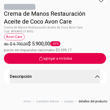
Crema de Manos Restauración
Aceite de Coco Avon Care
Crema de Manos Restauración Aceite de Coco Avon Care
Cod. AVNARG-214092 -
Avon Care
Etiqueta Avon Care
$ 5.900,00
de: $ 6.700,00
-36%
Etiqueta -36%
precio sin impuestos nacionales $3.599,17
agregar a mi bolsa
Descripción
Crema de Manos Restauración Aceite de Coco Avon
Care
inicio
•
cuidados diarios
•
cuerpo
•
detalles del producto
¡Nutrí y suavizá tus manos! Crema hidratante de manos
con aceite de coco. Contenido: 75g.