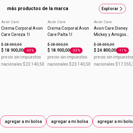
• Piel nutrida
• Humectación
más productos de la marca
Explorar
intensiva
• Piel con aspecto
Avon Care
Avon Care
Avon Care
Lo nuevo
saludable
Crema Corporal Avon
Crema Corporal Avon
Avon Care Disney
• Rápida absorción
Care Cereza 1l
Care Palta 1l
Mickey y Amigos
• No grasosa
Frutos Rojos Crema
$ 28.000,00
$ 28.000,00
$ 28.000,00
Corporal 1 L
$ 18.900,00
$ 18.900,00
$ 24.800,00
-33%
-33%
-11%
Etiqueta -33%
Etiqueta -33%
Etiqueta
precio sin impuestos
precio sin impuestos
precio sin impuesto
nacionales $23.140,50
nacionales $23.140,50
nacionales $17.355,
agregar a mi bolsa
agregar a mi bolsa
agregar a mi bols