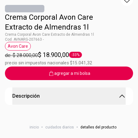
Crema Corporal Avon Care
Extracto de Almendras 1l
Crema Corporal Avon Care Extracto de Almendras 1l
Cod. AVNARG-207663 -
Avon Care
Etiqueta Avon Care
$ 18.900,00
de: $ 28.000,00
-33%
Etiqueta -33%
precio sin impuestos nacionales $15.041,32
agregar a mi bolsa
Descripción
Hidratación esencial para piel seca a extra seca
BENEFICIOS 6 EN 1
• 48h de
inicio
•
cuidados diarios
•
detalles del producto
humectación