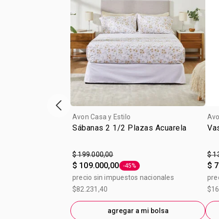
Vitrina de productos anterior
Avon Casa y Estilo
Avo
Sábanas 2 1/2 Plazas Acuarela
Vas
$ 199.000,00
$ 1
$ 109.000,00
$ 7
-45%
Etiqueta -45%
precio sin impuestos nacionales
pre
$82.231,40
$16
agregar a mi bolsa