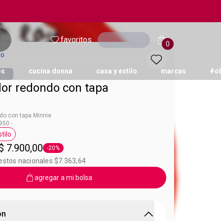
favoritos
Ingresar
0
to
os
cucina donna
casa y estilo
marcas
#o
or redondo con tapa
do con tapa Minnie
50 -
tilo
eta Avon Casa y Estilo
$ 7.900,00
-20%
Etiqueta -20%
estos nacionales $7.363,64
agregar a mi bolsa
ón