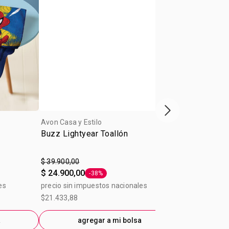
Próxima presenta
Avon Casa y Estilo
Avon Casa y E
Buzz Lightyear Toallón
Platos de P
$ 39.900,00
$ 135.000,00
$ 24.900,00
$ 81.000,00
-38%
Etiqueta -38%
es
precio sin impuestos nacionales
precio sin im
$21.433,88
$66.942,15
a
agregar a mi bolsa
ag