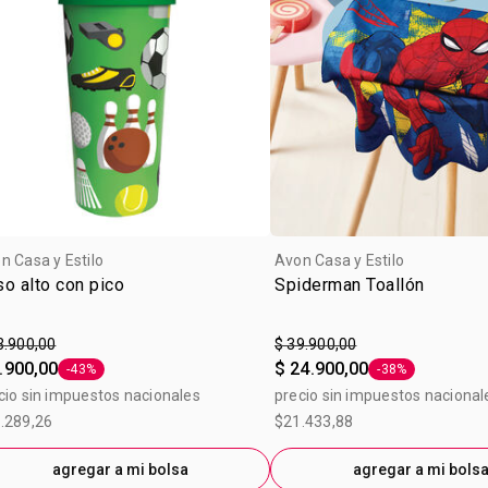
n Casa y Estilo
Avon Casa y Estilo
o alto con pico
Spiderman Toallón
3.900,00
$ 39.900,00
.900,00
$ 24.900,00
-43%
-38%
Etiqueta -43%
Etiqueta -38%
cio sin impuestos nacionales
precio sin impuestos nacional
.289,26
$21.433,88
agregar a mi bolsa
agregar a mi bols