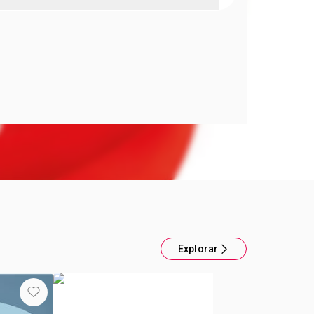
 redondo con tapa Minnie
idas.: 11,5 x 4,5 cm.Cap.: 300 ml.
Explorar