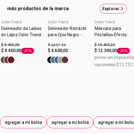
rubor con acabado mate satinado. • cobertura construible.
más productos de la marca
Explorar
• textura no pegajosa y sensación ligera. • se desliza
fácilmente al aplicar. aroma a durazno con mantequilla de
Color Trend
Color Trend
Color Trend
mango y derivado de vitamina e fórmula cremosa
Delineador de Labios
Delineador Retráctil
Máscara para
en Lápiz Color Trend
para Ojos Negro -
Pestañas Efecto
Color Trend
Felino Voumen y
$ 5.400,00
A partir de
$ 15.400,00
Longitud Color Tren
$ 4.400,00
$ 4.600,00
$ 12.300,00
-31%
-20%
Etiqueta -31%
Etiqueta
Chocolate 7g
precio sin impuesto
nacionales $12.727,
agregar a mi bolsa
agregar a mi bolsa
agregar a mi bols