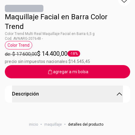
Maquillaje Facial en Barra Color
Trend
Color Trend Multi Real Maquillaje Facial en Barra 6,5 g
Cod. AVNARG-207648 -
Color Trend
Etiqueta Color Trend
$ 14.400,00
de: $ 17.600,00
-18%
Etiqueta -18%
precio sin impuestos nacionales $14.545,45
agregar a mi bolsa
Descripción
Maquillaje Facial en Barra Color Trend
Tu barra multifunción te resuelve el maquillaje: ¡Ojos,
inicio
•
maquillaje
•
detalles del producto
mejillas y labios listos en una pasada! Maquillaje facial en
barra: • 1 tono iluminador con acabado nacarado. • 2 tonos