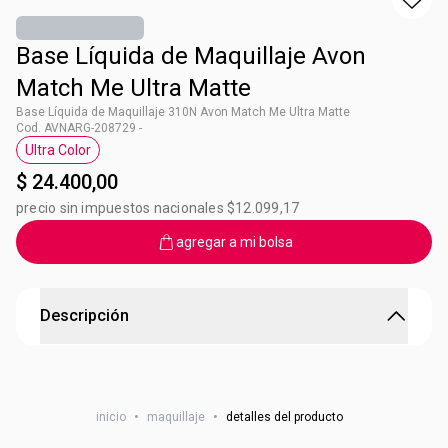
Base Líquida de Maquillaje Avon
Match Me Ultra Matte
Base Líquida de Maquillaje 310N Avon Match Me Ultra Matte
Cod. AVNARG-208729 -
Ultra Color
Etiqueta Ultra Color
$ 24.400,00
precio sin impuestos nacionales $12.099,17
agregar a mi bolsa
Descripción
Base Líquida de Maquillaje Avon Match Me Ultra Matte
Ultramate: Cobertura mate, ayuda a controlar el brillo.
inicio
•
maquillaje
•
detalles del producto
Tecnologia IQ: Con cobertura media a completa y
pigmentos traslúcidos que se adaptan a tu tono de piel