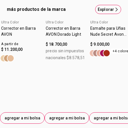
para un match perfecto. Luce y se siente suave, ligera y
más productos de la marca
Explorar
natural. No obstruye los poros.
Ultra Color
Ultra Color
Ultra Color
Corrector en Barra
Corrector en Barra
Esmalte para Uñas
AVON
AVON Dorado Light
Nude Secret Avon
Ultra Color
A partir de
$ 18.700,00
$ 9.000,00
$ 11.200,00
precio sin impuestos
+4 color
nacionales $8.578,51
agregar a mi bolsa
agregar a mi bolsa
agregar a mi bols