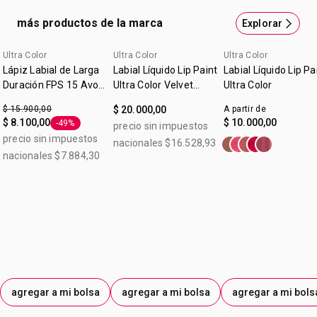
para un match perfecto. Luce y se siente suave, ligera y
más productos de la marca
Explorar
natural. No obstruye los poros.
Ultra Color
Ultra Color
Ultra Color
Lápiz Labial de Larga
Labial Líquido Lip Paint
Labial Líquido Lip Pa
Duración FPS 15 Avon
Ultra Color Velvet
Ultra Color
Mauve Ice 1,5g
Hibiscus 7ml
$ 15.900,00
$ 20.000,00
A partir de
$ 8.100,00
$ 10.000,00
-49%
precio sin impuestos
Etiqueta -49%
precio sin impuestos
nacionales $16.528,93
nacionales $7.884,30
agregar a mi bolsa
agregar a mi bolsa
agregar a mi bols