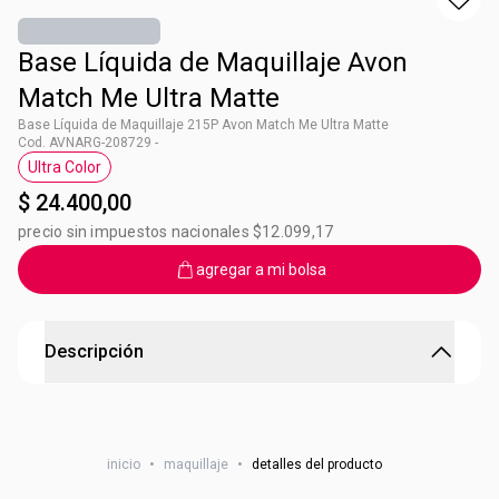
Base Líquida de Maquillaje Avon
Match Me Ultra Matte
Base Líquida de Maquillaje 215P Avon Match Me Ultra Matte
Cod. AVNARG-208729 -
Ultra Color
Etiqueta Ultra Color
$ 24.400,00
precio sin impuestos nacionales $12.099,17
agregar a mi bolsa
Descripción
Base Líquida de Maquillaje Avon Match Me Ultra Matte
Ultramate: Cobertura mate, ayuda a controlar el brillo.
inicio
•
maquillaje
•
detalles del producto
Tecnologia IQ: Con cobertura media a completa y
pigmentos traslúcidos que se adaptan a tu tono de piel