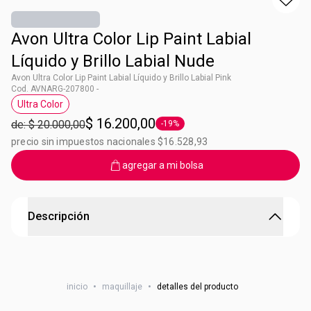
Avon Ultra Color Lip Paint Labial
Líquido y Brillo Labial Nude
Avon Ultra Color Lip Paint Labial Líquido y Brillo Labial Pink
Cod. AVNARG-207800 -
Ultra Color
Etiqueta Ultra Color
$ 16.200,00
de: $ 20.000,00
-19%
Etiqueta -19%
precio sin impuestos nacionales $16.528,93
agregar a mi bolsa
Descripción
Avon Ultra Color Lip Paint Labial Líquido y Brillo Labial
Nude
inicio
•
maquillaje
•
detalles del producto
Formulado con vitamina E y aceite de coco