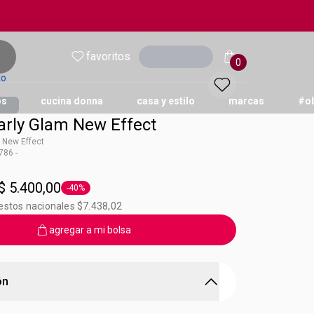
favoritos
Ingresar
0
to
os
cucina donna
casa y estilo
marcas
#o
rly Glam New Effect
 New Effect
86 -
Ultra Color
$ 5.400,00
-40%
Etiqueta -40%
estos nacionales $7.438,02
agregar a mi bolsa
ón