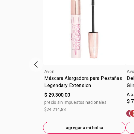
Vitrina de productos anterior
Avon
Av
Máscara Alargadora para Pestañas
Del
Legendary Extension
Gli
$ 29.300,00
A p
$ 7
precio sin impuestos nacionales
$24.214,88
agregar a mi bolsa