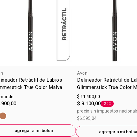
on
Avon
ineador Retráctil de Labios
Delineador Retráctil de L
mmerstick True Color Malva
Glimmerstick True Color M
g
artir de
$ 11.400,00
.900,00
$ 9.100,00
-20%
Etiqueta -20%
precio sin impuestos nacional
$6.595,04
agregar a mi bolsa
agregar a mi bols