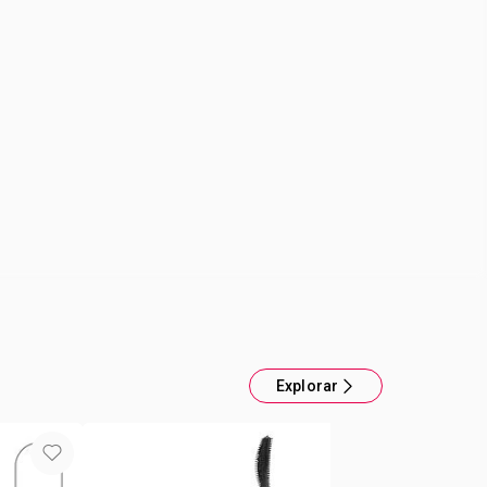
do
TIL 4 tonos que pueden usarse solos o sobre
A TECNOLOGÍA Pigmentos brillantes altamente
s. ULTRA RÁPIDO Seco en 60 segundos.
Explorar
Lo nuevo