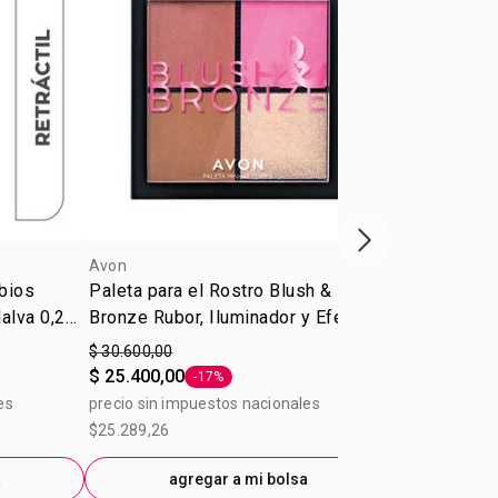
Próxima presenta
Avon
Avon
abios
Paleta para el Rostro Blush &
Máscara de 
alva 0,28
Bronze Rubor, Iluminador y Efecto
Elevación p
Bronceado 9 g
Curve Avon
$ 30.600,00
$ 29.300,00
$ 25.400,00
$ 23.800,00
-17%
Etiqueta -17%
es
precio sin impuestos nacionales
precio sin im
$25.289,26
$24.214,88
a
agregar a mi bolsa
ag