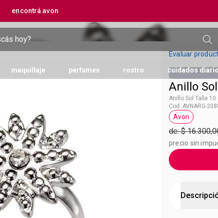
encontrá avon
Evaluar produc
maquillaje
perfumes
rostro
cuidados diari
Anillo Sol
Anillo Sol Talle 10
Cod. AVNARG-2088
 lociones perfumadas
y tratamientos
o
skin
anew
uñas
accesorios
manos y pies
protector solar
marcas
mascarillas
bebés y niños
marcas
 y polvos
cremas de manos
color trend
Avon
Etiqueta Av
nes perfumadas
ctores
jabones y alcohol en gel
makeup+care
de: $ 16.300,0
es
cremas de pies
power stay
precio sin impu
ultra
o íntimo
Descripci