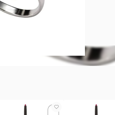
Brilla con 
Baño de Plat
Materiales M