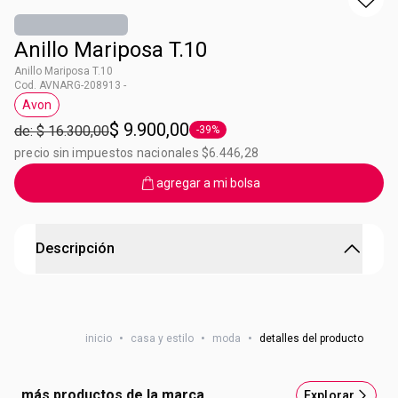
Anillo Mariposa T.10
Anillo Mariposa T.10
Cod. AVNARG-208913 -
Avon
Etiqueta Avon
$ 9.900,00
de: $ 16.300,00
-39%
Etiqueta -39%
precio sin impuestos nacionales $6.446,28
agregar a mi bolsa
Descripción
Brilla con Avon
Maxi anillos Baño de plata.
inicio
•
casa y estilo
•
moda
•
detalles del producto
más productos de la marca
Explorar