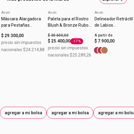
Avon
Avon
Avon
Máscara Alargadora
Paleta para el Rostro
Delineador Retráctil
para Pestañas
Blush & Bronze Rubor,
de Labios
Legendary Extension
Iluminador y Efecto
Glimmerstick True
$ 29.300,00
$ 30.600,00
A partir de
Bronceado 9 g
Color Malva
$ 25.400,00
$ 7.900,00
-17%
precio sin impuestos
Etiqueta -17%
precio sin impuestos
nacionales $24.214,88
nacionales $25.289,26
agregar a mi bolsa
agregar a mi bolsa
agregar a mi bols