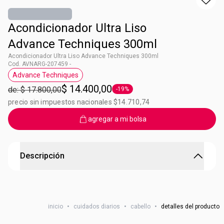
Acondicionador Ultra Liso
Advance Techniques 300ml
Acondicionador Ultra Liso Advance Techniques 300ml
Cod. AVNARG-207459 -
Advance Techniques
Etiqueta Advance Techniques
$ 14.400,00
de: $ 17.800,00
-19%
Etiqueta -19%
precio sin impuestos nacionales $14.710,74
agregar a mi bolsa
Descripción
Acondicionador Ultra Liso Advance Techniques
¿Lista para un pelazo increíble? Tu shampoo y
inicio
•
cuidados diarios
•
cabello
•
detalles del producto
acondicionador de siempre ¡en su mejor versión! ¡Tu pelo
más lacio! Limpiá, hidratá y protegé tu cabello del frizz.