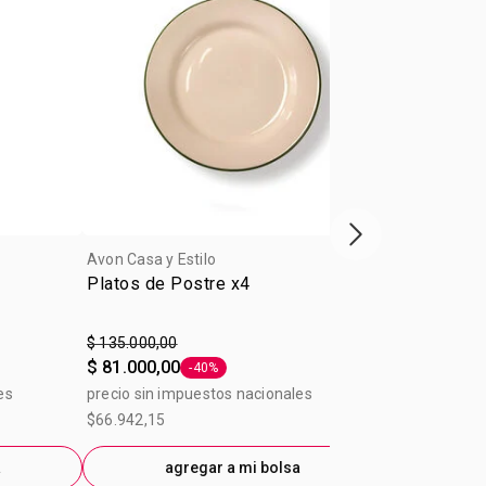
Próxima presenta
Avon Casa y Estilo
Avon Casa y E
Platos de Postre x4
Toallón Stit
$ 135.000,00
$ 39.900,00
$ 81.000,00
$ 24.900,00
-40%
Etiqueta -40%
es
precio sin impuestos nacionales
precio sin im
$66.942,15
$21.433,88
a
agregar a mi bolsa
ag