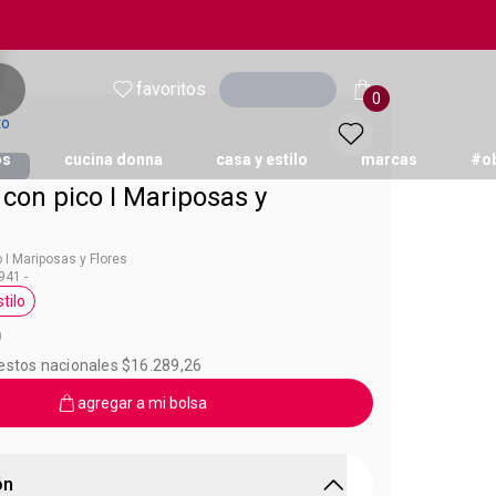
favoritos
Ingresar
0
to
os
cucina donna
casa y estilo
marcas
#o
 con pico I Mariposas y
 I Mariposas y Flores
41 -
tilo
eta Avon Casa y Estilo
0
uestos nacionales $16.289,26
agregar a mi bolsa
ón