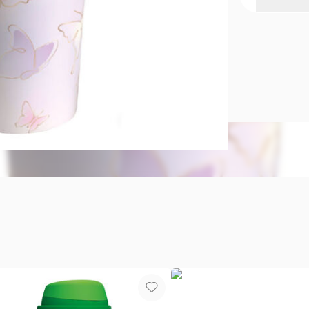
Vaso alto c
Vaso alto co
No apto para
¡Cierre perf
Medidas: 13 