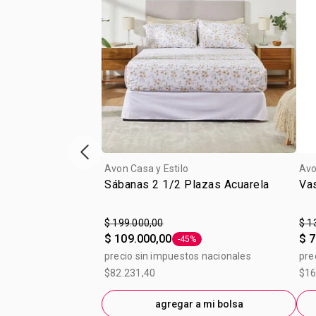
Vitrina de productos anterior
Avon Casa y Estilo
Avo
Sábanas 2 1/2 Plazas Acuarela
Vas
$ 199.000,00
$ 1
$ 109.000,00
$ 7
-45%
Etiqueta -45%
precio sin impuestos nacionales
pre
$82.231,40
$16
agregar a mi bolsa