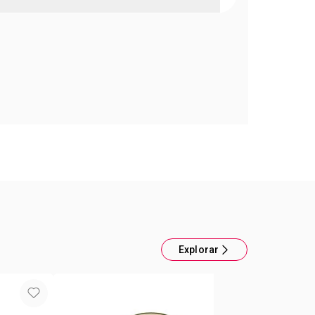
on pico
n pico I Mariposas y Flores.
 uso con bebidas calientes.
ecto para llevar a todos lados!
x 8 x 8 cm
Explorar