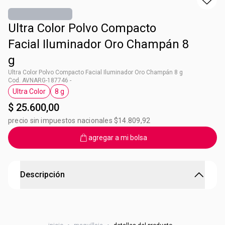
Ultra Color Polvo Compacto
Facial Iluminador Oro Champán 8
g
Ultra Color Polvo Compacto Facial Iluminador Oro Champán 8 g
Cod. AVNARG-187746 -
Ultra Color
8 g
Etiqueta Ultra Color
Etiqueta 8 g
$ 25.600,00
precio sin impuestos nacionales $14.809,92
agregar a mi bolsa
Descripción
Polvo iluminador con pigmentos perlados y acabado
radiante para un look de impacto.