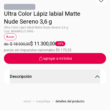
Ultra Color Lápiz labial Matte
Nude Sereno 3,6 g
Ultra Color Lápiz labial Matte Nude Sereno 3,6 g
Cod. AVNARG-213996 -
Avon
Etiqueta Avon
$ 11.300,00
de: $ 18.500,00
-39%
Etiqueta -39%
precio sin impuestos nacionales $9.173,55
agregar a mi bolsa
Descripción
Ultra Matte con mas pigmentos
ULTRA TECNOLOGÍA Ultra Color HD Pigment logra color de
inicio
•
maquillaje
•
detalles del producto
alto impacto y fidelidad que se ve en tus labios tal como lo
ves en la bala2. ULTRA CÓMODO Sensación ligera2.