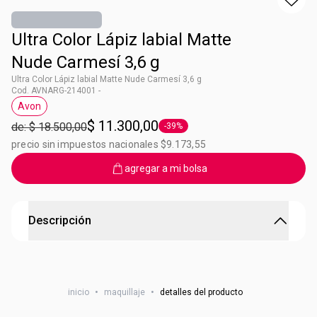
Ultra Color Lápiz labial Matte
Nude Carmesí 3,6 g
Ultra Color Lápiz labial Matte Nude Carmesí 3,6 g
Cod. AVNARG-214001 -
Avon
Etiqueta Avon
$ 11.300,00
de: $ 18.500,00
-39%
Etiqueta -39%
precio sin impuestos nacionales $9.173,55
agregar a mi bolsa
Descripción
Ultra Matte con mas pigmentos
ULTRA TECNOLOGÍA Ultra Color HD Pigment logra color de
inicio
•
maquillaje
•
detalles del producto
alto impacto y fidelidad que se ve en tus labios tal como lo
ves en la bala2. ULTRA CÓMODO Sensación ligera2.