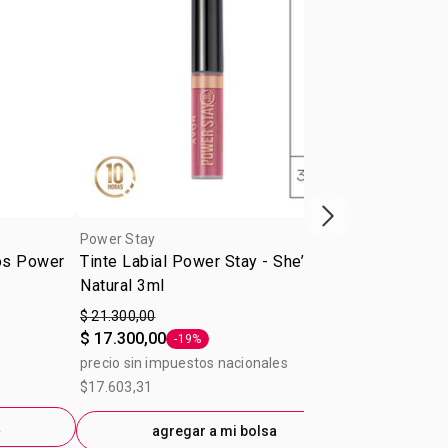
Próxima presenta
Power Stay
Power Stay
jos Power
Tinte Labial Power Stay - She’s a
Corrector L
Natural 3ml
Light
$ 21.300,00
A partir de
$ 17.300,00
$ 13.500,00
-19%
Etiqueta -19%
precio sin impuestos nacionales
$17.603,31
a
ag
agregar a mi bolsa