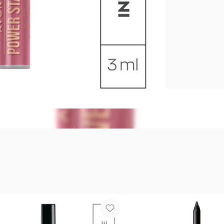
Tinte Labia
Ahora la int
con color re
probar? Cua
Un Labial qu
Intransferib
textura lige
aplicar la d