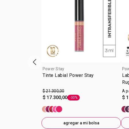
Vitrina de productos anterior
Power Stay
Pow
Tinte Labial Power Stay
Lab
Ru
$ 21.300,00
A p
$ 17.300,00
$ 1
-30%
Etiqueta -30%
agregar a mi bolsa