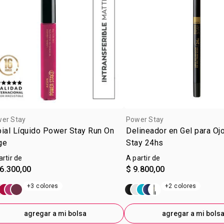
er Stay
Power Stay
ial Líquido Power Stay Run On
Delineador en Gel para O
ge
Stay 24hs
artir de
A partir de
6.300,00
$ 9.800,00
+3 colores
+2 colores
agregar a mi bolsa
agregar a mi bols