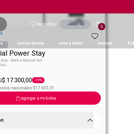
favoritos
Ingresar
0
to
os
cucina donna
casa y estilo
marcas
#o
ial Power Stay
 Stay - She’s a Natural 3ml
05 -
 Power Stay
$ 17.300,00
0
-19%
Etiqueta -19%
uestos nacionales $17.603,31
agregar a mi bolsa
ón