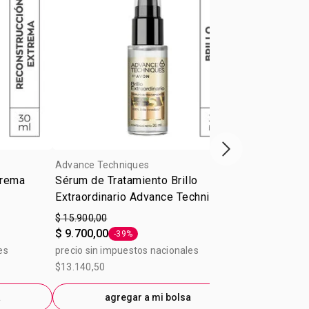
Próxima presenta
Advance Techniques
Advance Tech
trema
Sérum de Tratamiento Brillo
Shampoo Bo
Extraordinario Advance Techniques
Techniques 
30ml
$ 15.900,00
$ 19.700,00
$ 9.700,00
$ 15.900,00
-39%
Etiqueta -39%
es
precio sin impuestos nacionales
precio sin im
$13.140,50
$16.280,99
a
agregar a mi bolsa
ag