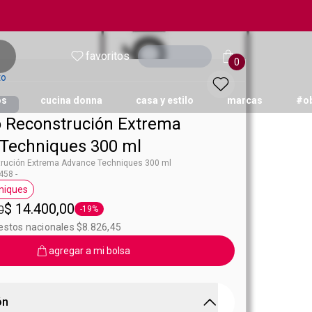
favoritos
Ingresar
0
to
os
cucina donna
casa y estilo
marcas
#o
Reconstrución Extrema
Techniques 300 ml
ución Extrema Advance Techniques 300 ml
58 -
niques
queta Advance Techniques
$ 14.400,00
0
-19%
Etiqueta -19%
estos nacionales $8.826,45
agregar a mi bolsa
ón