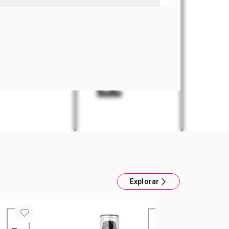
construción Extrema Advance Techniques
 un pelazo increíble? Tu shampoo y acondicionador
en su mejor versión! ¡Tu pelo más fuerte! Sella la
 pelo al instante y lo deja mucho más suave y
eficio: Reconstrucción extrema. Resultado:
o y dañado reparado al instante. Formulado con
ra-pantenol. Tip Para mejores resultados usá la
eta de Reconstrucción extrema para que tu pelo
erte. Contiene 300ml.
Explorar