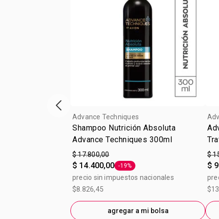
Vitrina de productos anterior
Advance Techniques
Adv
Shampoo Nutrición Absoluta
Ad
Advance Techniques 300ml
Tra
$ 17.800,00
$ 1
$ 14.400,00
$ 9
-19%
Etiqueta -19%
precio sin impuestos nacionales
pre
$8.826,45
$13
agregar a mi bolsa