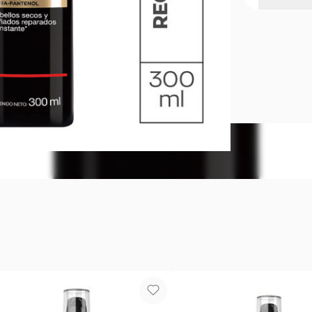
Shampoo Re
¿Lista para
de siempre ¡
cutícula del
sedoso. Ben
Cabello sec
complejo ke
línea compl
esté más fu