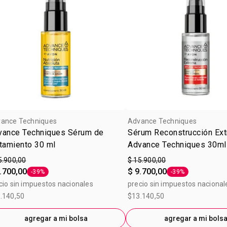
ance Techniques
Advance Techniques
vance Techniques Sérum de
Sérum Reconstrucción Ex
tamiento 30 ml
Advance Techniques 30ml
5.900,00
$ 15.900,00
.700,00
$ 9.700,00
-39%
-39%
Etiqueta -39%
Etiqueta -39%
cio sin impuestos nacionales
precio sin impuestos nacional
.140,50
$13.140,50
agregar a mi bolsa
agregar a mi bols