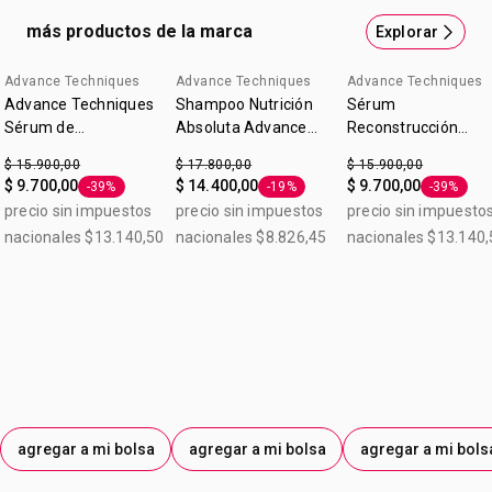
increíble. Beneficio: Nutrición absoluta. Resultado: Cabello
más productos de la marca
Explorar
profundamente nutrido desde el primer uso. Contiene
300ml.
Advance Techniques
Advance Techniques
Advance Techniques
Advance Techniques
Shampoo Nutrición
Sérum
Sérum de
Absoluta Advance
Reconstrucción
Tratamiento 30 ml
Techniques 300ml
Extrema Advance
$ 15.900,00
$ 17.800,00
$ 15.900,00
Techniques 30ml
$ 9.700,00
$ 14.400,00
$ 9.700,00
-39%
-19%
-39%
Etiqueta -39%
Etiqueta -19%
Etiqueta 
precio sin impuestos
precio sin impuestos
precio sin impuesto
nacionales $13.140,50
nacionales $8.826,45
nacionales $13.140,
agregar a mi bolsa
agregar a mi bolsa
agregar a mi bols