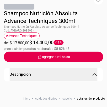
Shampoo Nutrición Absoluta
Advance Techniques 300ml
Shampoo Nutrición Absoluta Advance Techniques 300ml
Cod. AVNARG-208699 -
Advance Techniques
Etiqueta Advance Techniques
$ 14.400,00
de: $ 17.800,00
-19%
Etiqueta -19%
precio sin impuestos nacionales $8.826,45
agregar a mi bolsa
Descripción
Shampoo Nutrición Absoluta Advance Techniques
¿Lista para un pelazo increíble? Advance Techniques se
inicio
•
cuidados diarios
•
cabello
•
detalles del producto
renovó. Tu shampoo y acondicionador de siempre ¡en su
mejor versión! Prevení el frizz y dejá tu pelo brilloso e