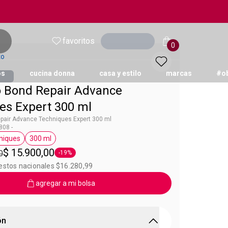
favoritos
Ingresar
0
to
os
cucina donna
casa y estilo
marcas
#o
 Bond Repair Advance
es Expert 300 ml
air Advance Techniques Expert 300 ml
08 -
niques
300 ml
queta Advance Techniques
Etiqueta 300 ml
$ 15.900,00
0
-19%
Etiqueta -19%
uestos nacionales $16.280,99
agregar a mi bolsa
ón