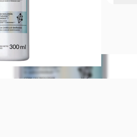
Tecnología 
dañado
Tecnología: 
cabello dañ
enlaces cap
suavidad, 3X
completa). I
Arginina***