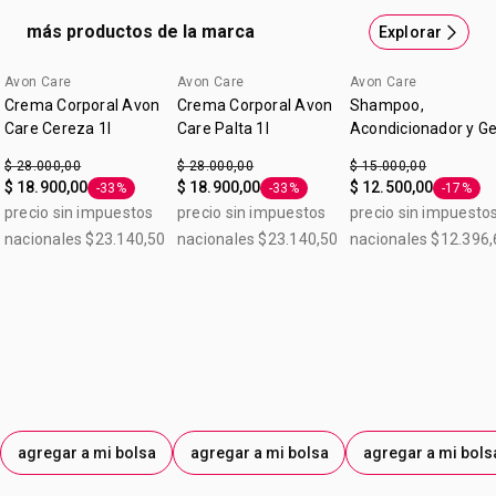
acondicionador, gel de ducha. Contiene 400ml.
más productos de la marca
Explorar
Avon Care
Avon Care
Avon Care
Crema Corporal Avon
Crema Corporal Avon
Shampoo,
Care Cereza 1l
Care Palta 1l
Acondicionador y Ge
de Ducha Avon Care
$ 28.000,00
$ 28.000,00
$ 15.000,00
Men 400ml
$ 18.900,00
$ 18.900,00
$ 12.500,00
-33%
-33%
-17%
Etiqueta -33%
Etiqueta -33%
Etiqueta
precio sin impuestos
precio sin impuestos
precio sin impuesto
nacionales $23.140,50
nacionales $23.140,50
nacionales $12.396,
agregar a mi bolsa
agregar a mi bolsa
agregar a mi bols