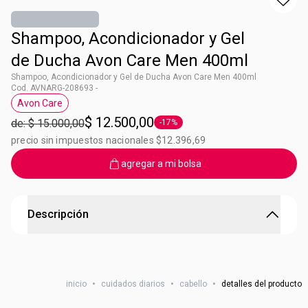
Shampoo, Acondicionador y Gel
de Ducha Avon Care Men 400ml
Shampoo, Acondicionador y Gel de Ducha Avon Care Men 400ml
Cod. AVNARG-208693 -
Avon Care
Etiqueta Avon Care
$ 12.500,00
de: $ 15.000,00
-17%
Etiqueta -17%
precio sin impuestos nacionales $12.396,69
agregar a mi bolsa
Descripción
Shampoo, Acondicionador y Gel de ducha Avon Care
Men
inicio
•
cuidados diarios
•
cabello
•
detalles del producto
Avon Care Men la línea de cuidado y limpieza exclusiva
para hombres. Un producto, 3 beneficios: shampoo,