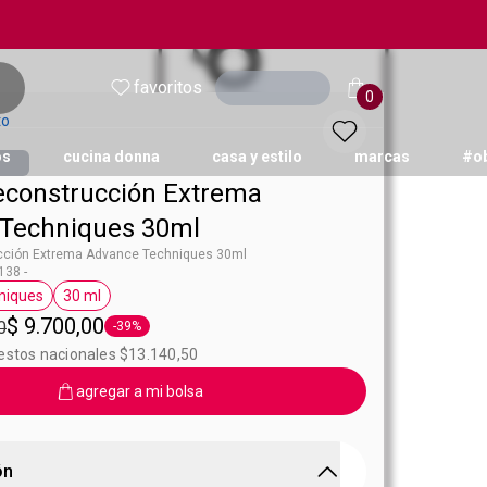
favoritos
Ingresar
0
to
os
cucina donna
casa y estilo
marcas
#o
construcción Extrema
Techniques 30ml
ción Extrema Advance Techniques 30ml
38 -
niques
30 ml
queta Advance Techniques
Etiqueta 30 ml
$ 9.700,00
0
-39%
Etiqueta -39%
uestos nacionales $13.140,50
agregar a mi bolsa
ón