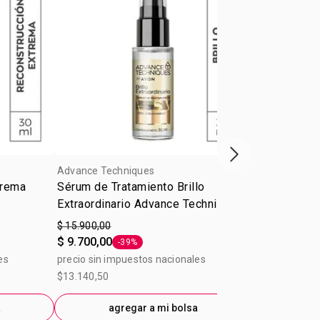
Próxima presenta
Advance Techniques
Advance Tech
trema
Sérum de Tratamiento Brillo
Shampoo Bo
Extraordinario Advance Techniques
Techniques 
30ml
$ 15.900,00
$ 19.700,00
$ 9.700,00
$ 15.900,00
-39%
Etiqueta -39%
es
precio sin impuestos nacionales
precio sin im
$13.140,50
$16.280,99
a
agregar a mi bolsa
ag