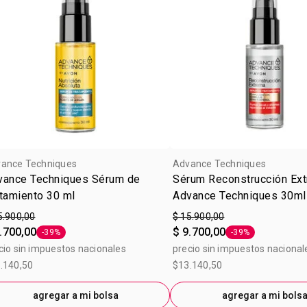
ance Techniques
Advance Techniques
vance Techniques Sérum de
Sérum Reconstrucción Ex
tamiento 30 ml
Advance Techniques 30ml
5.900,00
$ 15.900,00
.700,00
$ 9.700,00
-39%
-39%
Etiqueta -39%
Etiqueta -39%
cio sin impuestos nacionales
precio sin impuestos nacional
.140,50
$13.140,50
agregar a mi bolsa
agregar a mi bols