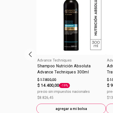
Vitrina de productos anterior
Advance Techniques
Adv
Shampoo Nutrición Absoluta
Ad
Advance Techniques 300ml
Tra
$ 17.800,00
$ 1
$ 14.400,00
$ 9
-19%
Etiqueta -19%
precio sin impuestos nacionales
pre
$8.826,45
$13
agregar a mi bolsa