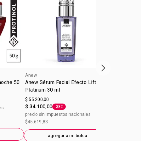
Próxima presenta
Anew
Anew
 noche 50
Anew Sérum Facial Efecto Lifting
Anew Power 
Platinum 30 ml
$ 55.200,00
$ 44.000,00
$ 34.100,00
-38%
es
precio sin im
Etiqueta -38%
precio sin impuestos nacionales
$36.363,64
$45.619,83
a
ag
agregar a mi bolsa