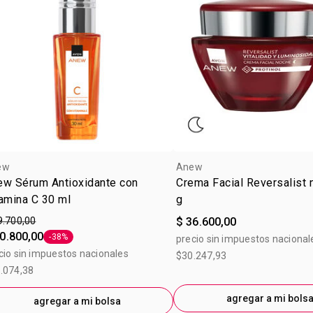
ew
Anew
ew Sérum Antioxidante con
Crema Facial Reversalist
amina C 30 ml
g
9.700,00
$ 36.600,00
0.800,00
-38%
precio sin impuestos nacional
Etiqueta -38%
cio sin impuestos nacionales
$30.247,93
.074,38
agregar a mi bols
agregar a mi bolsa