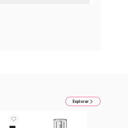
l concentrado con triple ácido hialurónico
leno en cada gota: Mejora la apariencia de
eas finas de expresión. Al instante la piel luce y se
idratada. Desarrollado con ácido hialurónico para
hidratación de la piel, y que se sienta suave y
Explorar