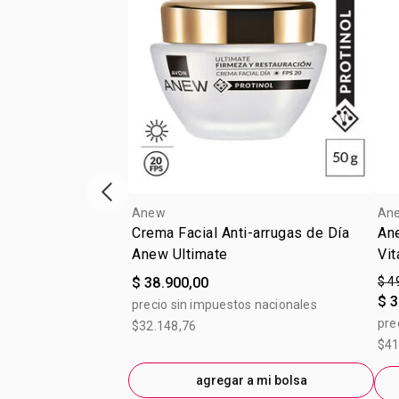
Vitrina de productos anterior
Anew
An
Crema Facial Anti-arrugas de Día
An
Anew Ultimate
Vit
$ 38.900,00
$ 4
$ 3
precio sin impuestos nacionales
pre
$32.148,76
$41
agregar a mi bolsa