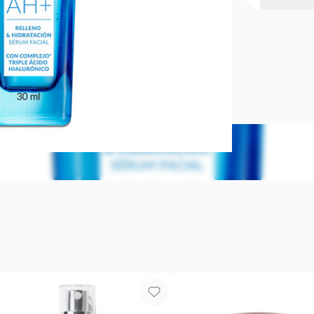
Sérum facia
Anew
Poder de rel
arrugas y lin
siente más h
aumentar la 
elástica.