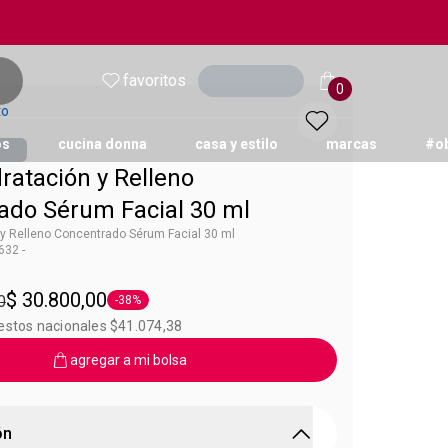
favoritos
Ingresar
0
to
os
cucina donna
casa y estilo
marcas
#o
ratación y Relleno
ado Sérum Facial 30 ml
y Relleno Concentrado Sérum Facial 30 ml
32 -
new
$ 30.800,00
0
-38%
Etiqueta -38%
uestos nacionales $41.074,38
agregar a mi bolsa
ón