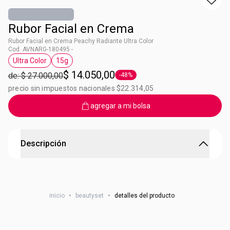
Rubor Facial en Crema
Rubor Facial en Crema Peachy Radiante Ultra Color
Cod. AVNARG-180495 -
Ultra Color
15g
Etiqueta Ultra Color
Etiqueta 15g
$ 14.050,00
de: $ 27.000,00
-48%
Etiqueta -48%
precio sin impuestos nacionales $22.314,05
agregar a mi bolsa
Descripción
Mejillas ultra intensas
Liberá un toque de color intenso en tus mejillas. Apretá el
inicio
•
beautyset
•
detalles del producto
pomo ligeramente y difuminá el rubor con tus dedos hacia
tus sienes. • Con derivado de Vitamina E. • Con aceites de
oliva, girasol y palta. • Con manteca de cacao.