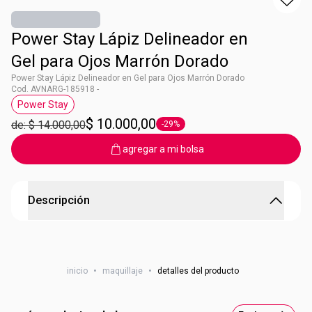
Power Stay Lápiz Delineador en
Gel para Ojos Marrón Dorado
Power Stay Lápiz Delineador en Gel para Ojos Marrón Dorado
Cod. AVNARG-185918 -
Power Stay
Etiqueta Power Stay
$ 10.000,00
de: $ 14.000,00
-29%
Etiqueta -29%
agregar a mi bolsa
Descripción
Power Stay Lápiz Delineador en Gel para Ojos Marrón
Dorado
inicio
•
maquillaje
•
detalles del producto
Delineador en gel, a prueba de todo, 24 horas de
resistencia a las manchas y desgaste. Basado en estudios
de percepcion del consumidores