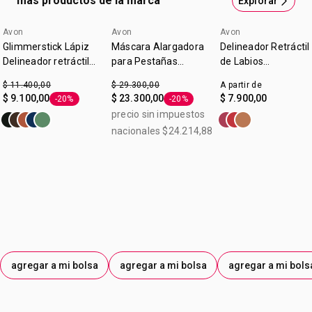
más productos de la marca
Explorar
Avon
Avon
Avon
Glimmerstick Lápiz
Máscara Alargadora
Delineador Retráctil
Delineador retráctil
para Pestañas
de Labios
para Ojos Blackest
Legendary Extension
Glimmerstick True
$ 11.400,00
$ 29.300,00
A partir de
Black
Color Malva
$ 9.100,00
$ 23.300,00
$ 7.900,00
-20%
-20%
Etiqueta -20%
Etiqueta -20%
precio sin impuestos
nacionales $24.214,88
agregar a mi bolsa
agregar a mi bolsa
agregar a mi bols