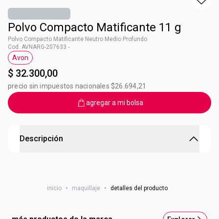
Polvo Compacto Matificante 11 g
Polvo Compacto Matificante Neutro Medio Profundo
Cod. AVNARG-207633 -
Avon
Etiqueta Avon
$ 32.300,00
precio sin impuestos nacionales $26.694,21
agregar a mi bolsa
Descripción
Polvo Compacto Matificante Neutro Light
1. Acabado mate 2. Aspecto natural 3. Sella tu maquillaje
inicio
•
maquillaje
•
detalles del producto
4. Con espejo y aplicador.