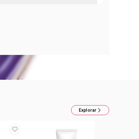
a mujer Lov u Date Night
ujer. Aroma: Floral Frutall. Notas: Cerezas,
dalos. Contenido: 50 ml
Explorar