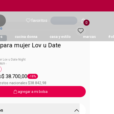
favoritos
Ingresar
0
to
os
cucina donna
casa y estilo
marcas
#o
para mujer Lov u Date
r Lov u Date Night
69 -
v/u
queta 50 ml
$ 38.700,00
0
-18%
Etiqueta -18%
uestos nacionales $38.842,98
agregar a mi bolsa
ón