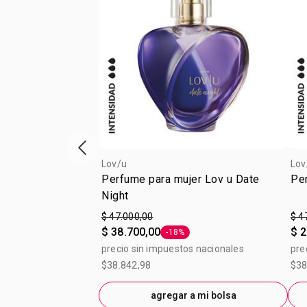
Vitrina de productos anterior
Lov/u
Lov
Perfume para mujer Lov u Date
Pe
Night
$ 47.000,00
$ 4
$ 38.700,00
$ 2
-18%
Etiqueta -18%
precio sin impuestos nacionales
pre
$38.842,98
$38
agregar a mi bolsa