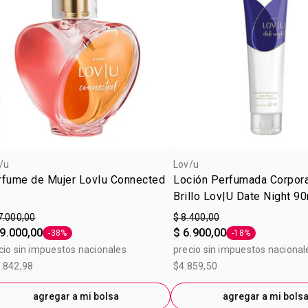
/u
Lov/u
rfume de Mujer LovIu Connected
Loción Perfumada Corpora
Brillo Lov|U Date Night 9
7.000,00
$ 8.400,00
9.000,00
$ 6.900,00
-38%
-18%
Etiqueta -38%
Etiqueta -18%
cio sin impuestos nacionales
precio sin impuestos nacional
.842,98
$4.859,50
agregar a mi bolsa
agregar a mi bols