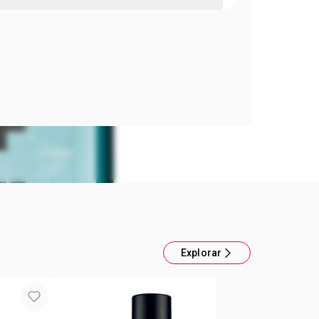
ara Él Musk+ Eau de Toilette Freeze 75ml
e Toilette Fragancia para Él . Amaderada
ontenido: 75 ml
Explorar