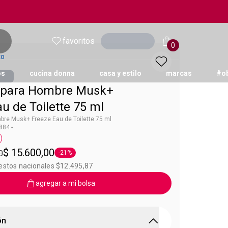
favoritos
Ingresar
0
to
os
cucina donna
casa y estilo
marcas
#o
 para Hombre Musk+
u de Toilette 75 ml
re Musk+ Freeze Eau de Toilette 75 ml
84 -
sk
queta 75 ml
$ 15.600,00
0
-21%
Etiqueta -21%
uestos nacionales $12.495,87
agregar a mi bolsa
ón