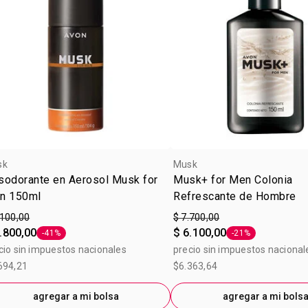
sk
Musk
sodorante en Aerosol Musk for
Musk+ for Men Colonia
n 150ml
Refrescante de Hombre
.100,00
$ 7.700,00
.800,00
$ 6.100,00
-41%
-21%
Etiqueta -41%
Etiqueta -21%
cio sin impuestos nacionales
precio sin impuestos nacional
694,21
$6.363,64
agregar a mi bolsa
agregar a mi bols