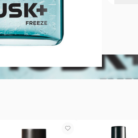
Fragancia p
Musk+ Eau d
Aromática C