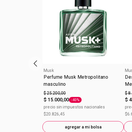
Vitrina de productos anterior
Musk
Mu
Perfume Musk Metropolitano
De
masculino
Me
$ 25.200,00
$ 8
$ 15.000,00
$ 4
-40%
Etiqueta -40%
precio sin impuestos nacionales
pre
$20.826,45
$6.
agregar a mi bolsa