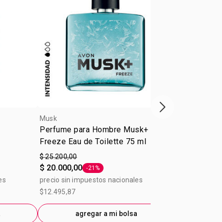
Próxima presenta
Musk
Musk
Perfume para Hombre Musk+
Musk+ Eau d
Freeze Eau de Toilette 75 ml
hombre
$ 25.200,00
$ 25.200,00
$ 20.000,00
$ 20.000,00
-21%
Etiqueta -21%
es
precio sin impuestos nacionales
precio sin im
$12.495,87
$20.826,45
a
agregar a mi bolsa
ag