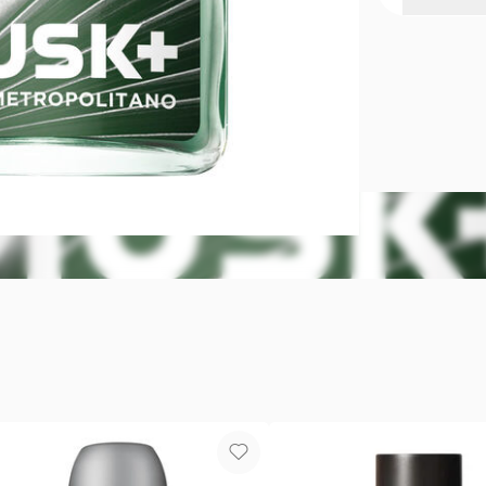
Perfume Mu
Contiene 75
baja