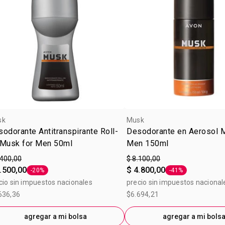
sk
Musk
odorante Antitranspirante Roll-
Desodorante en Aerosol 
 Musk for Men 50ml
Men 150ml
.400,00
$ 8.100,00
.500,00
$ 4.800,00
-20%
-41%
Etiqueta -20%
Etiqueta -41%
cio sin impuestos nacionales
precio sin impuestos nacional
636,36
$6.694,21
agregar a mi bolsa
agregar a mi bols