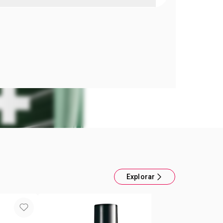
sk Metropolitano masculino
ml. Fragancia amaderada aromática. Intensidad:
Explorar