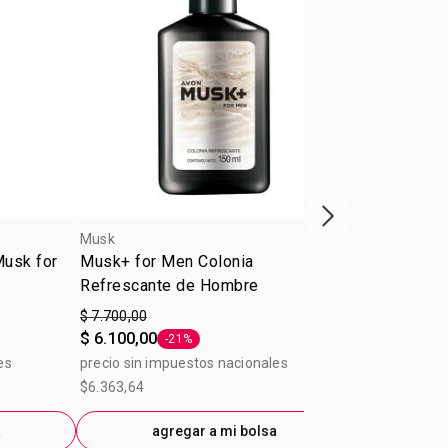
Próxima presenta
Musk
Musk
Musk for
Musk+ for Men Colonia
Desodorante 
Refrescante de Hombre
on Musk Met
$ 7.700,00
$ 4.400,00
$ 6.100,00
$ 3.500,00
-21%
-
Etiqueta -21%
E
es
precio sin impuestos nacionales
precio sin im
$6.363,64
$3.636,36
a
agregar a mi bolsa
ag