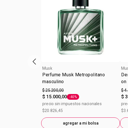
Vitrina de productos anterior
Musk
Mu
Perfume Musk Metropolitano
Des
masculino
on
$ 25.200,00
$ 4
$ 15.000,00
$ 3
-40%
Etiqueta -40%
precio sin impuestos nacionales
pre
$20.826,45
$3.
agregar a mi bolsa