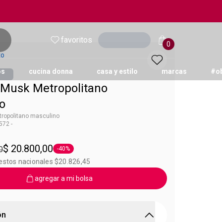
favoritos
Ingresar
0
to
os
cucina donna
casa y estilo
marcas
#o
Musk Metropolitano
o
ropolitano masculino
72 -
sk
$ 20.800,00
0
-40%
Etiqueta -40%
uestos nacionales $20.826,45
agregar a mi bolsa
ón