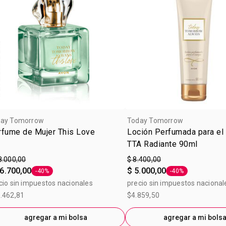
ay Tomorrow
Today Tomorrow
rfume de Mujer This Love
Loción Perfumada para el
TTA Radiante 90ml
8.000,00
$ 8.400,00
6.700,00
$ 5.000,00
-40%
-40%
Etiqueta -40%
Etiqueta -40%
cio sin impuestos nacionales
precio sin impuestos nacional
.462,81
$4.859,50
agregar a mi bolsa
agregar a mi bols