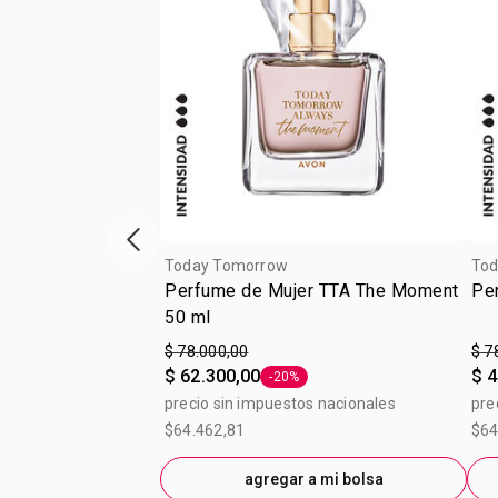
Vitrina de productos anterior
Today Tomorrow
Tod
Perfume de Mujer TTA The Moment
Pe
50 ml
$ 78.000,00
$ 7
$ 62.300,00
$ 4
-20%
Etiqueta -20%
precio sin impuestos nacionales
pre
$64.462,81
$64
agregar a mi bolsa