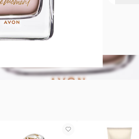
Perfume d
Un exquisito
nolvidables
recordar mo
50 ml.