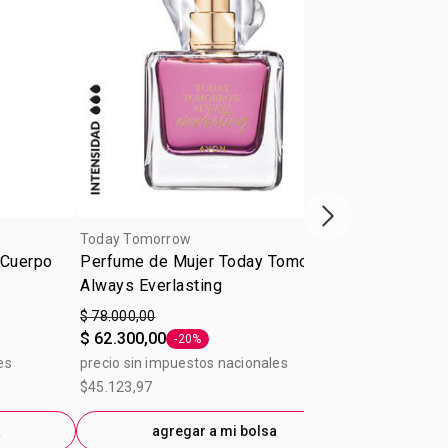
Próxima presenta
Today Tomorrow
 Cuerpo
Perfume de Mujer Today Tomorrow
Always Everlasting
$ 78.000,00
$ 62.300,00
-20%
Etiqueta -20%
es
precio sin impuestos nacionales
$45.123,97
a
agregar a mi bolsa