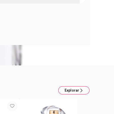
e Mujer TTA The Moment
 bouquet con flores de Neroli se fusionan con
 Magnoliasy Ámbar. Aromas que te invitan a
mentos que duran para siempre. Eau de Parfum
Explorar