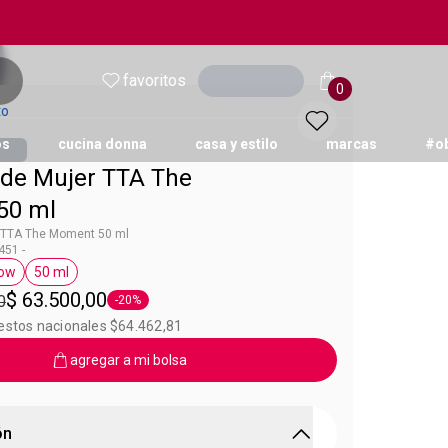
favoritos
Ingresar
0
to
os
cucina donna
casa y estilo
marcas
#o
de Mujer TTA The
50 ml
 TTA The Moment 50 ml
51 -
row
50 ml
eta Today Tomorrow
Etiqueta 50 ml
$ 63.500,00
0
-20%
Etiqueta -20%
uestos nacionales $64.462,81
agregar a mi bolsa
ón