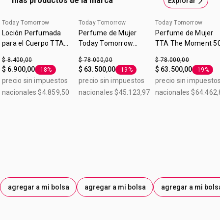
más productos de la marca
Explorar
envuelven por completo y capturan tu corazón. Nota
Olfavita: Floral Frutal. Today Tomorrow Always This Love
Today Tomorrow
Today Tomorrow
Today Tomorrow
Eau de Parfum 50 ml.
Loción Perfumada
Perfume de Mujer
Perfume de Mujer
para el Cuerpo TTA
Today Tomorrow
TTA The Moment 5
Radiante 90ml
Always Everlasting
ml
$ 8.400,00
$ 78.000,00
$ 78.000,00
$ 6.900,00
$ 63.500,00
$ 63.500,00
-18%
-19%
-19%
Etiqueta -18%
Etiqueta -19%
Etiqueta
precio sin impuestos
precio sin impuestos
precio sin impuesto
nacionales $4.859,50
nacionales $45.123,97
nacionales $64.462,
agregar a mi bolsa
agregar a mi bolsa
agregar a mi bols