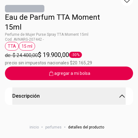
Eau de Parfum TTA Moment
15ml
Perfume de Mujer Purse Spray TTA Moment 15ml
Cod. AVNARG-207442 -
TTA
15 ml
Etiqueta TTA
Etiqueta 15 ml
$ 19.900,00
de: $ 24.400,00
-30%
Etiqueta -30%
precio sin impuestos nacionales $20.165,29
agregar a mi bolsa
Descripción
Ideal para cartera
Tus perfumes preferidos de 15ml. Ideal para llevar en la
inicio
•
perfumes
•
detalles del producto
cartera