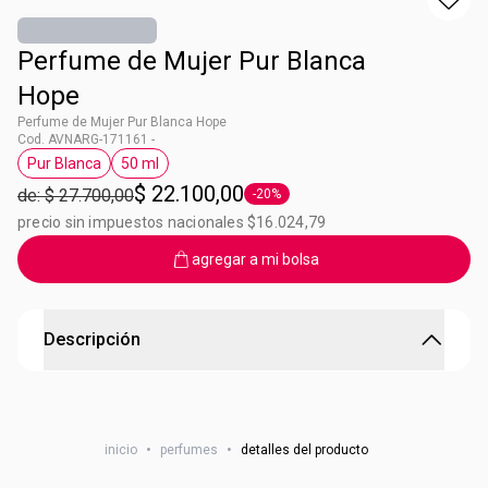
Perfume de Mujer Pur Blanca
Hope
Perfume de Mujer Pur Blanca Hope
Cod. AVNARG-171161 -
Pur Blanca
50 ml
Etiqueta Pur Blanca
Etiqueta 50 ml
$ 22.100,00
de: $ 27.700,00
-20%
Etiqueta -20%
precio sin impuestos nacionales $16.024,79
agregar a mi bolsa
Descripción
Perfume de Mujer Pur Blanca Hope
Floral Frutal, fusión de madreselva, mimosa y almizcle.
inicio
•
perfumes
•
detalles del producto
Eau de Toilette. Contenido: 50 Ml