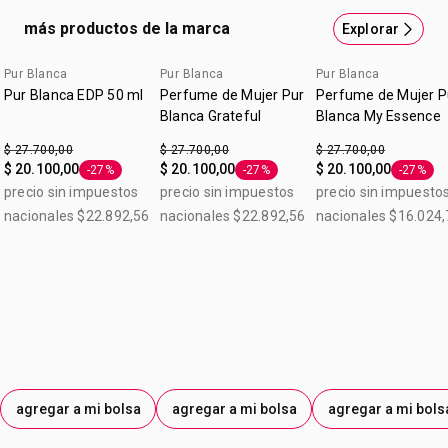
más productos de la marca
Explorar
Pur Blanca
Pur Blanca
Pur Blanca
Pur Blanca EDP 50 ml
Perfume de Mujer Pur
Perfume de Mujer P
Blanca Grateful
Blanca My Essence
$ 27.700,00
$ 27.700,00
$ 27.700,00
$ 20.100,00
$ 20.100,00
$ 20.100,00
-27%
-27%
-27%
Etiqueta -27%
Etiqueta -27%
Etiqueta
precio sin impuestos
precio sin impuestos
precio sin impuesto
nacionales $22.892,56
nacionales $22.892,56
nacionales $16.024,
agregar a mi bolsa
agregar a mi bolsa
agregar a mi bols