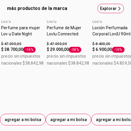
más productos de la marca
Explorar
Lov/u
Lov/u
Lov/u
Perfume para mujer
Perfume de Mujer
Loción Perfumada
Lov u Date Night
LovIu Connected
Corporal Lov|U 90ml
$ 47.000,00
$ 47.000,00
$ 8.400,00
$ 38.700,00
$ 29.000,00
$ 6.900,00
-18%
-38%
-18%
Etiqueta -18%
Etiqueta -38%
Etiqueta 
precio sin impuestos
precio sin impuestos
precio sin impuesto
nacionales $38.842,98
nacionales $38.842,98
nacionales $4.859,5
agregar a mi bolsa
agregar a mi bolsa
agregar a mi bols