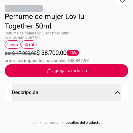
Perfume de mujer Lov iu
Together 50ml
Perfume de mujer Lov iu Together 50ml
Cod. AVNARG-207702 -
Lov/u
50 ml
Etiqueta Lov/u
Etiqueta 50 ml
$ 38.700,00
de: $ 47.000,00
-18%
Etiqueta -18%
precio sin impuestos nacionales $38.842,98
agregar a mi bolsa
Descripción
Perfume de mujer Lov iu Together 50ml
Perfume de mujer Lov iu Together 50ml
inicio
•
perfumes
•
detalles del producto