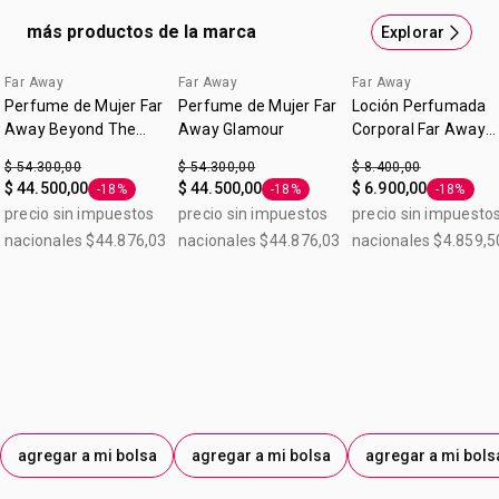
corazón luminoso de oud blanco, el oro líquido de la
más productos de la marca
Explorar
perfumería, combinado con el esplandor de la ciruela, el
bouquet blanco de gardenias y el ámbar dorado. Tipo de
Far Away
Far Away
Far Away
perfume: Eau de Parfum 50ml
Perfume de Mujer Far
Perfume de Mujer Far
Loción Perfumada
Away Beyond The
Away Glamour
Corporal Far Away
Moon
Original 90ml
$ 54.300,00
$ 54.300,00
$ 8.400,00
$ 44.500,00
$ 44.500,00
$ 6.900,00
-18%
-18%
-18%
Etiqueta -18%
Etiqueta -18%
Etiqueta 
precio sin impuestos
precio sin impuestos
precio sin impuesto
nacionales $44.876,03
nacionales $44.876,03
nacionales $4.859,5
agregar a mi bolsa
agregar a mi bolsa
agregar a mi bols