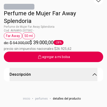
Perfume de Mujer Far Away
Splendoria
Perfume de Mujer Far Away Splendoria
Cod. AVNARG-207582 -
Far Away
50 ml
Etiqueta Far Away
Etiqueta 50 ml
$ 39.000,00
de: $ 54.300,00
-28%
Etiqueta -28%
precio sin impuestos nacionales $26.925,62
agregar a mi bolsa
Descripción
Perfume de Mujer Far Away Splendoria
Far Away Splendoria Parfum Con una mezcla única de
inicio
•
perfumes
•
detalles del producto
ingredientes que da origen al exclusivo oud blanco y
transformá cada día en un viaje inolvidable. Sentí su