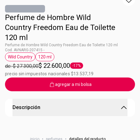
Perfume de Hombre Wild
Country Freedom Eau de Toilette
120 ml
Perfume de Hombre Wild Country Freedom Eau de Toilette 120 ml
Cod. AVNARG-207415 -
Wild Country
120 ml
Etiqueta Wild Country
Etiqueta 120 ml
$ 22.600,00
de: $ 27.300,00
-17%
Etiqueta -17%
precio sin impuestos nacionales $13.537,19
agregar a mi bolsa
Descripción
Perfume de Hombre Wild Country Freedom
Nota olfativa: Fougere Ambarada Eau de Toilette
inicio
•
perfumes
•
detalles del producto