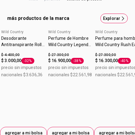
Contenido: 120ml.
más productos de la marca
Explorar
Wild Country
Wild Country
Wild Country
Desodorante
Perfume de Hombre
Perfume para homb
Antitranspirante Roll-
Wild Country Legend
Wild Country Rush E
on Wild Country 50ml
120ml
de Toilette
$ 4.400,00
$ 27.300,00
$ 27.300,00
$ 3.000,00
$ 16.900,00
$ 16.300,00
-32%
-38%
-40%
Etiqueta -32%
Etiqueta -38%
Etiqueta
precio sin impuestos
precio sin impuestos
precio sin impuesto
nacionales $3.636,36
nacionales $22.561,98
nacionales $22.561,
agregar a mi bolsa
agregar a mi bolsa
agregar a mi bols