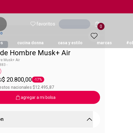
favoritos
Ingresar
0
to
os
cucina donna
casa y estilo
marcas
#o
de Hombre Musk+ Air
e Musk+ Air
83 -
sk
queta 75 ml
$ 20.800,00
0
-17%
Etiqueta -17%
uestos nacionales $12.495,87
agregar a mi bolsa
ón