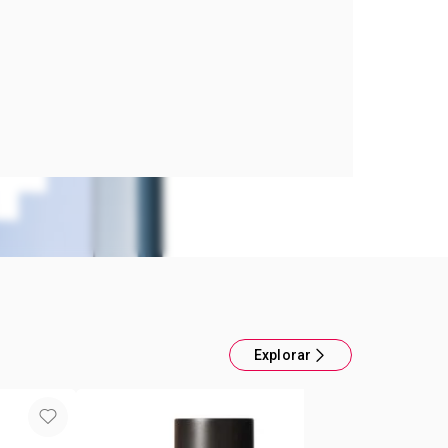
 Hombre Musk+ Air
e para Hombre. Notas Olfativas: jengibre y
 de Toilette. Contenido: 75ml
Explorar