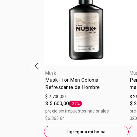
Vitrina de productos anterior
Musk
Mu
Musk+ for Men Colonia
Pe
Refrescante de Hombre
ma
$ 7.700,00
$ 2
$ 5.600,00
$ 2
-27%
Etiqueta -27%
precio sin impuestos nacionales
pre
$6.363,64
$20
agregar a mi bolsa