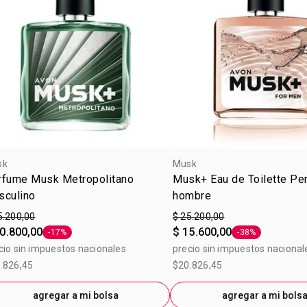
sk
Musk
rfume Musk Metropolitano
Musk+ Eau de Toilette Pe
sculino
hombre
5.200,00
$ 25.200,00
0.800,00
$ 15.600,00
-17%
-38%
Etiqueta -17%
Etiqueta -38%
cio sin impuestos nacionales
precio sin impuestos nacional
.826,45
$20.826,45
agregar a mi bolsa
agregar a mi bols