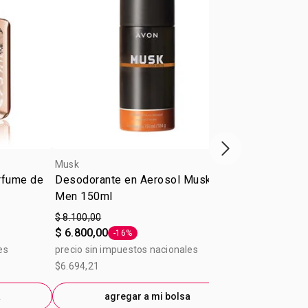
Próxima presenta
Musk
Musk
rfume de
Desodorante en Aerosol Musk for
Perfume pa
Men 150ml
Freeze Eau 
$ 8.100,00
$ 25.200,00
$ 6.800,00
$ 15.600,00
-16%
Etiqueta -16%
es
precio sin impuestos nacionales
precio sin im
$6.694,21
$12.495,87
a
agregar a mi bolsa
ag