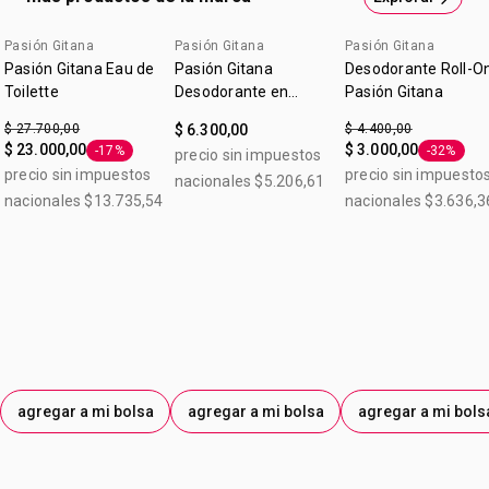
en la oficina esos días donde sale la pasión que hay en vos.
Contiene: 50ML
Pasión Gitana
Pasión Gitana
Pasión Gitana
Pasión Gitana Eau de
Pasión Gitana
Desodorante Roll-O
Toilette
Desodorante en
Pasión Gitana
Aerosol
$ 27.700,00
$ 6.300,00
$ 4.400,00
$ 23.000,00
$ 3.000,00
-17%
-32%
precio sin impuestos
Etiqueta -17%
Etiqueta 
precio sin impuestos
precio sin impuesto
nacionales $5.206,61
nacionales $13.735,54
nacionales $3.636,3
agregar a mi bolsa
agregar a mi bolsa
agregar a mi bols