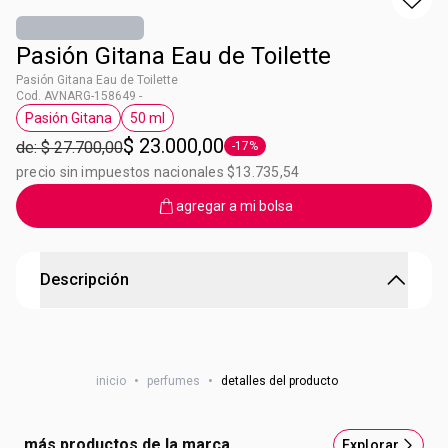
Pasión Gitana Eau de Toilette
Pasión Gitana Eau de Toilette
Cod. AVNARG-158649 -
Pasión Gitana
50 ml
Etiqueta Pasión Gitana
Etiqueta 50 ml
$ 23.000,00
de: $ 27.700,00
-17%
Etiqueta -17%
precio sin impuestos nacionales $13.735,54
agregar a mi bolsa
Descripción
Pasión Gitana Perfume de Mujer
Perfume Chypre Frutal. Intensidad: Moderada.
inicio
•
perfumes
•
detalles del producto
Combinación de notas vibrantes de la mandarina y el
limón, con un toque femenino y sensual floral de rosas,
jazmín y la pasión de las maderas y el sándalo. Para usar
más productos de la marca
Explorar