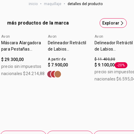
inicio
•
maquillaje
•
detalles del producto
Rubor, Iluminador y Efecto Bronceado.
más productos de la marca
Explorar
Avon
Avon
Avon
Máscara Alargadora
Delineador Retráctil
Delineador Retráctil
para Pestañas
de Labios
de Labios
Legendary Extension
Glimmerstick True
Glimmerstick True
$ 29.300,00
A partir de
$ 11.400,00
Color Malva
Color Malva 0,28 g
$ 7.900,00
$ 9.100,00
-20%
precio sin impuestos
Etiqueta 
precio sin impuesto
nacionales $24.214,88
nacionales $6.595,0