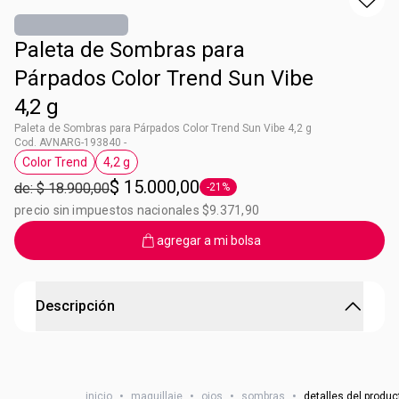
Paleta de Sombras para
Párpados Color Trend Sun Vibe
4,2 g
Paleta de Sombras para Párpados Color Trend Sun Vibe 4,2 g
Cod. AVNARG-193840 -
Color Trend
4,2 g
Etiqueta Color Trend
Etiqueta 4,2 g
$ 15.000,00
de: $ 18.900,00
-21%
Etiqueta -21%
precio sin impuestos nacionales $9.371,90
agregar a mi bolsa
Descripción
Si hay sombras, que vibren
¡5 colores con acabados mate y luminoso para usar solos
inicio
•
maquillaje
•
ojos
•
sombras
•
detalles del produc