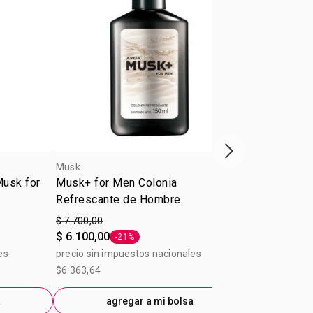
Próxima presenta
Musk
Musk
Musk for
Musk+ for Men Colonia
Desodorante 
Refrescante de Hombre
on Musk Met
$ 7.700,00
$ 4.400,00
$ 6.100,00
$ 3.500,00
-21%
-
Etiqueta -21%
E
es
precio sin impuestos nacionales
precio sin im
$6.363,64
$3.636,36
a
agregar a mi bolsa
ag