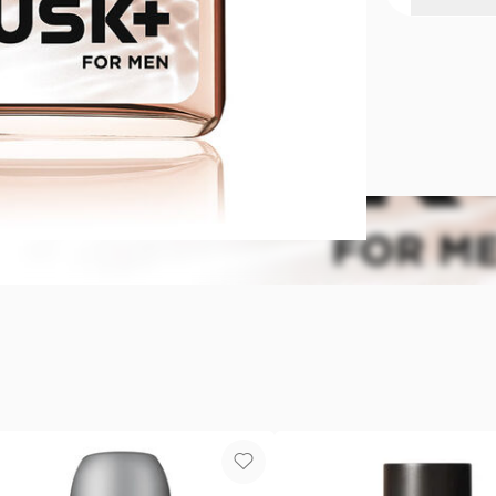
Musk+ Eau 
Musk fragan
lavanda, jaz