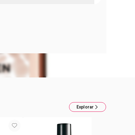
de Toilette Perfume de hombre
cia para hombre. Combinación de bergamota,
min, cuero y mirto.
Explorar