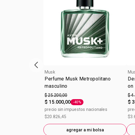
Vitrina de productos anterior
Musk
Mu
Perfume Musk Metropolitano
Des
masculino
on
$ 25.200,00
$ 4
$ 15.000,00
$ 3
-40%
Etiqueta -40%
precio sin impuestos nacionales
pre
$20.826,45
$3.
agregar a mi bolsa