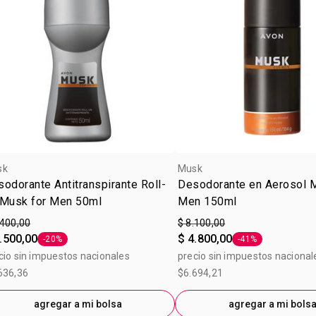
sk
Musk
odorante Antitranspirante Roll-
Desodorante en Aerosol 
 Musk for Men 50ml
Men 150ml
.400,00
$ 8.100,00
.500,00
$ 4.800,00
-20%
-41%
Etiqueta -20%
Etiqueta -41%
cio sin impuestos nacionales
precio sin impuestos nacional
636,36
$6.694,21
agregar a mi bolsa
agregar a mi bols