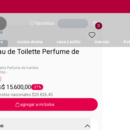
favoritos
Ingresar
0
to
os
cucina donna
casa y estilo
marcas
#o
u de Toilette Perfume de
lette Perfume de hombre
80 -
sk
queta 75 ml
$ 15.600,00
0
-21%
Etiqueta -21%
uestos nacionales $20.826,45
agregar a mi bolsa
ón