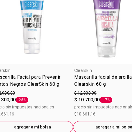
arskin
Clearskin
carilla Facial para Prevenir
Mascarilla facial de arcill
ntos Negros ClearSkin 60 g
Clearskin 60 g
2.900,00
$ 12.900,00
.300,00
$ 10.700,00
-28%
-17%
Etiqueta -28%
Etiqueta -17%
cio sin impuestos nacionales
precio sin impuestos nacional
.661,16
$10.661,16
agregar a mi bolsa
agregar a mi bols