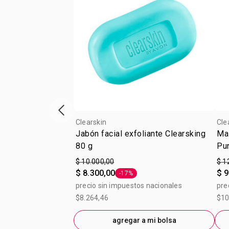
Vitrina de productos anterior
Clearskin
Cle
Jabón facial exfoliante Clearsking
Mas
80 g
Pu
$ 10.000,00
$ 1
$ 8.300,00
$ 9
-17%
Etiqueta -17%
precio sin impuestos nacionales
pre
$8.264,46
$10
agregar a mi bolsa