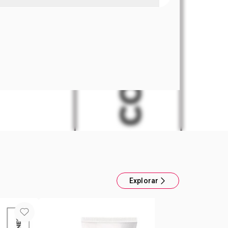
Facial Arcilla Rosada Clearskin
n arcilla para absorber el exceso de oleosidad y
urezas. Formulada con Tecnología Blemish
 ácido glicólico, que ayuda a remover el exceso de
lada con ácido salicílico, para ayudar a remover
muertas de la superficie de la piel Modo de Uso:
e el rostro limpio y dejar secar durante 4 minutos.
n agua. Usar de 2 a 3 veces por semana.
Explorar