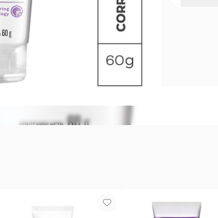
Mascarilla 
Formulada co
remover imp
Clearing con
grasa. Formu
las células 
Aplicar sobr
Enjuagar co