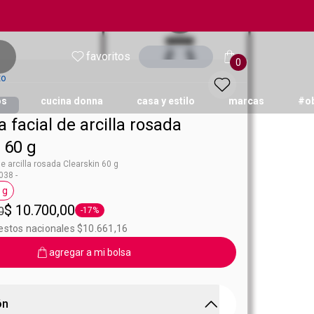
favoritos
Ingresar
0
to
os
cucina donna
casa y estilo
marcas
#o
a facial de arcilla rosada
 60 g
de arcilla rosada Clearskin 60 g
38 -
 g
learskin
Etiqueta 60 g
$ 10.700,00
0
-17%
Etiqueta -17%
uestos nacionales $10.661,16
agregar a mi bolsa
ón