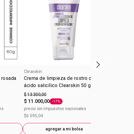
Próxima presenta
Clearskin
Clearskin
a rosada
Crema de limpieza de rostro con
Loción Tónic
ácido salicílico Clearskin 50 g
Imperfeccio
$ 13.300,00
$ 12.500,00
$ 11.000,00
$ 10.400,00
-17%
Etiqueta -17%
es
precio sin impuestos nacionales
precio sin im
$6.595,04
$7.231,40
a
agregar a mi bolsa
ag