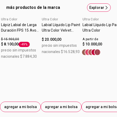
INSTANTE Y POR MÁS TIEMPO* • Ahora con aceite
más productos de la marca
Explorar
demarula.• Textura suave y flexible. Libre de grumos.•
Volumen instantáneo que dura todo el día.* Cepillo
Ultra Color
Ultra Color
Ultra Color
anatómico: permite acercarse al máximo y dar volumen a
Lápiz Labial de Larga
Labial Líquido Lip Paint
Labial Líquido Lip Pa
las pestañas desde la base.Tecnología AmpliFibre con
Duración FPS 15 Avon
Ultra Color Velvet
Ultra Color
Mauve Ice 1,5g
fibras de diferentes formas y tamaños. Dan más densidad
Hibiscus 7ml
$ 15.900,00
$ 20.000,00
A partir de
a cada pestaña FÁCIL DE REMOVERLIBRE DE PARABENOS
$ 8.100,00
$ 10.000,00
-49%
precio sin impuestos
Etiqueta -49%
*Basado en un estudio realizado con 120 consumidores
precio sin impuestos
nacionales $16.528,93
nacionales $7.884,30
agregar a mi bolsa
agregar a mi bolsa
agregar a mi bols