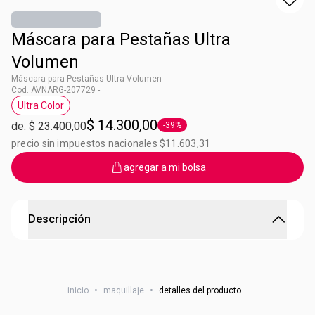
Máscara para Pestañas Ultra
Volumen
Máscara para Pestañas Ultra Volumen
Cod. AVNARG-207729 -
Ultra Color
Etiqueta Ultra Color
$ 14.300,00
de: $ 23.400,00
-39%
Etiqueta -39%
precio sin impuestos nacionales $11.603,31
agregar a mi bolsa
Descripción
Máscara para Pestañas Ultra Volumen
ULTRA VOLUME FÓRMULA RENOVADA ANTES DESPUÉS
inicio
•
maquillaje
•
detalles del producto
¡AHORA MÁS HIDRATANTE, CON ACEITE DE MARULA Y
LIBRE DE PARABENOS! VOLUMEN IMPACTANTE AL