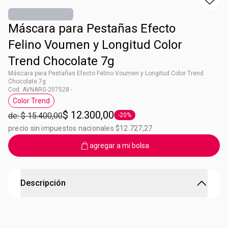
Máscara para Pestañas Efecto
Felino Voumen y Longitud Color
Trend Chocolate 7g
Máscara para Pestañas Efecto Felino Voumen y Longitud Color Trend
Chocolate 7g
Cod. AVNARG-207528 -
Color Trend
Etiqueta Color Trend
$ 12.300,00
de: $ 15.400,00
-20%
Etiqueta -20%
precio sin impuestos nacionales $12.727,27
agregar a mi bolsa
Descripción
Máscara para pestañas Color Trend chocolate
Máscara para pestañas color trend chocolate