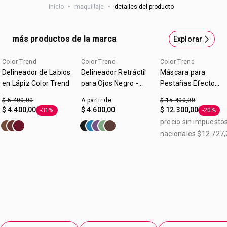
inicio
•
maquillaje
•
detalles del producto
más productos de la marca
Explorar
Color Trend
Color Trend
Color Trend
Delineador de Labios
Delineador Retráctil
Máscara para
en Lápiz Color Trend
para Ojos Negro -
Pestañas Efecto
Color Trend
Felino Voumen y
$ 5.400,00
A partir de
$ 15.400,00
Longitud Color Tren
$ 4.400,00
$ 4.600,00
$ 12.300,00
-31%
-20%
Etiqueta -31%
Etiqueta
Chocolate 7g
precio sin impuesto
nacionales $12.727,