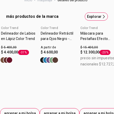
inicio
•
maquillaje
•
detalles del producto
Mascara de pestañas efecto felino, resistente al agua,
cepillo asimetrico. Creá más voluen y longitud en las
esquinas exteriores para potenciar el efecto cat eye.Con
más productos de la marca
Explorar
manteca de semilla de mango. Oftalmológicamente
probada. Contenido: 7 g
Color Trend
Color Trend
Color Trend
Delineador de Labios
Delineador Retráctil
Máscara para
en Lápiz Color Trend
para Ojos Negro -
Pestañas Efecto
Color Trend
Felino Voumen y
$ 5.400,00
A partir de
$ 15.400,00
Longitud Color Tren
$ 4.400,00
$ 4.600,00
$ 12.300,00
-31%
-20%
Etiqueta -31%
Etiqueta
Chocolate 7g
precio sin impuesto
nacionales $12.727,
agregar a mi bolsa
agregar a mi bolsa
agregar a mi bols