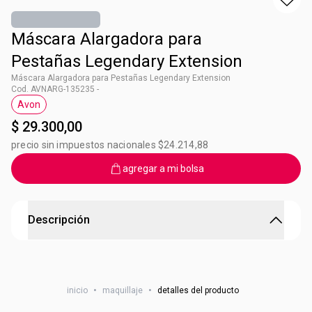
Máscara Alargadora para
Pestañas Legendary Extension
Máscara Alargadora para Pestañas Legendary Extension
Cod. AVNARG-135235 -
Avon
Etiqueta Avon
$ 29.300,00
precio sin impuestos nacionales $24.214,88
agregar a mi bolsa
Descripción
Máscara Alargadora para Pestañas Legendary
Extension
inicio
•
maquillaje
•
detalles del producto
Legendary Extension genera longitud, volumen y cuidado,
tiene Pro Vitamina B5 que humecta y acondiciona, cuenta