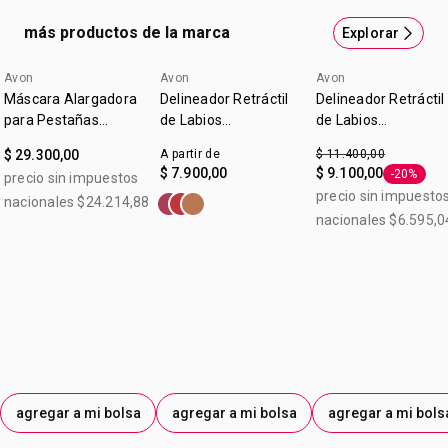
con un cepillo de silicona cónico de alta precisión. Máscara
más productos de la marca
Explorar
Alargadora para Pestañas. Contenido: 10 g. Beneficios
Humecta y acondiciona las pestañas sin grumos.
Avon
Avon
Avon
Avanzada fórmula con polímeros ¡para que las pestañas
Máscara Alargadora
Delineador Retráctil
Delineador Retráctil
luzcan más largas que nunca
para Pestañas
de Labios
de Labios
Legendary Extension
Glimmerstick True
Glimmerstick True
$ 29.300,00
A partir de
$ 11.400,00
Color Malva
Color Malva 0,28 g
$ 7.900,00
$ 9.100,00
-20%
precio sin impuestos
Etiqueta 
precio sin impuesto
nacionales $24.214,88
nacionales $6.595,0
agregar a mi bolsa
agregar a mi bolsa
agregar a mi bols