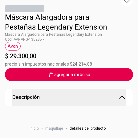
Máscara Alargadora para
Pestañas Legendary Extension
Máscara Alargadora para Pestañas Legendary Extension
Cod. AVNARG-135235 -
Avon
Etiqueta Avon
$ 29.300,00
precio sin impuestos nacionales $24.214,88
agregar a mi bolsa
Descripción
Máscara Alargadora para Pestañas Legendary
Extension
inicio
•
maquillaje
•
detalles del producto
Legendary Extension genera longitud, volumen y cuidado,
tiene Pro Vitamina B5 que humecta y acondiciona, cuenta