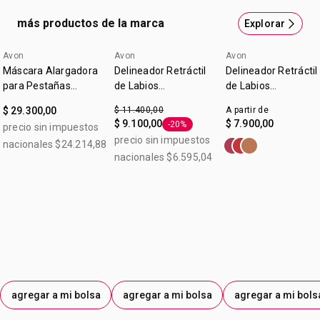
con un cepillo de silicona cónico de alta precisión. Máscara
más productos de la marca
Explorar
Alargadora para Pestañas. Contenido: 10 g. Beneficios
Humecta y acondiciona las pestañas sin grumos.
Avon
Avon
Avon
Avanzada fórmula con polímeros ¡para que las pestañas
Máscara Alargadora
Delineador Retráctil
Delineador Retráctil
luzcan más largas que nunca
para Pestañas
de Labios
de Labios
Legendary Extension
Glimmerstick True
Glimmerstick True
$ 29.300,00
$ 11.400,00
A partir de
Color Malva 0,28 g
Color Malva
$ 9.100,00
$ 7.900,00
-20%
precio sin impuestos
Etiqueta -20%
precio sin impuestos
nacionales $24.214,88
nacionales $6.595,04
agregar a mi bolsa
agregar a mi bolsa
agregar a mi bols