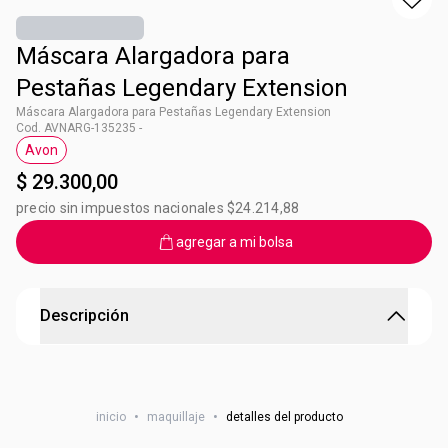
Máscara Alargadora para
Pestañas Legendary Extension
Máscara Alargadora para Pestañas Legendary Extension
Cod. AVNARG-135235 -
Avon
Etiqueta Avon
$ 29.300,00
precio sin impuestos nacionales $24.214,88
agregar a mi bolsa
Descripción
Máscara Alargadora para Pestañas Legendary
Extension
inicio
•
maquillaje
•
detalles del producto
Legendary Extension genera longitud, volumen y cuidado,
tiene Pro Vitamina B5 que humecta y acondiciona, cuenta