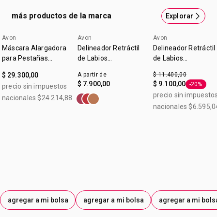
con un cepillo de silicona cónico de alta precisión. Máscara
más productos de la marca
Explorar
Alargadora para Pestañas. Contenido: 10 g. Beneficios
Humecta y acondiciona las pestañas sin grumos.
Avon
Avon
Avon
Avanzada fórmula con polímeros ¡para que las pestañas
Máscara Alargadora
Delineador Retráctil
Delineador Retráctil
luzcan más largas que nunca
para Pestañas
de Labios
de Labios
Legendary Extension
Glimmerstick True
Glimmerstick True
$ 29.300,00
A partir de
$ 11.400,00
Color Malva
Color Malva 0,28 g
$ 7.900,00
$ 9.100,00
-20%
precio sin impuestos
Etiqueta 
precio sin impuesto
nacionales $24.214,88
nacionales $6.595,0
agregar a mi bolsa
agregar a mi bolsa
agregar a mi bols