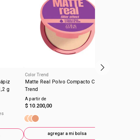
Próxima presenta
Color Trend
Color Trend
Lápiz
Matte Real Polvo Compacto Color
Delineador L
1,2 g
Trend
Trend Negro
A partir de
$ 9.600,00
$ 10.200,00
$ 6.700,00
-
E
es
precio sin im
$4.760,33
agregar a mi bolsa
a
ag