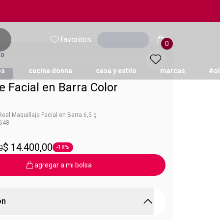
favoritos
Ingresar
0
to
os
cucina donna
casa y estilo
marcas
#o
e Facial en Barra Color
Real Maquillaje Facial en Barra 6,5 g
48 -
 Color Trend
$ 14.400,00
0
-18%
Etiqueta -18%
agregar a mi bolsa
ón