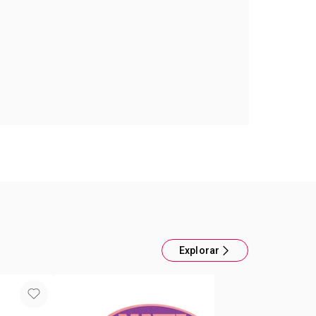
Facial en Barra Color Trend
tifunción te resuelve el maquillaje: ¡Ojos, mejillas
os en una pasada! Maquillaje facial en barra: • 1
ador con acabado nacarado. • 2 tonos rubor con
 satinado. • cobertura construible. • textura no
ensación ligera. • se desliza fácilmente al aplicar.
azno con mantequilla de mango y derivado de
fórmula cremosa
Explorar