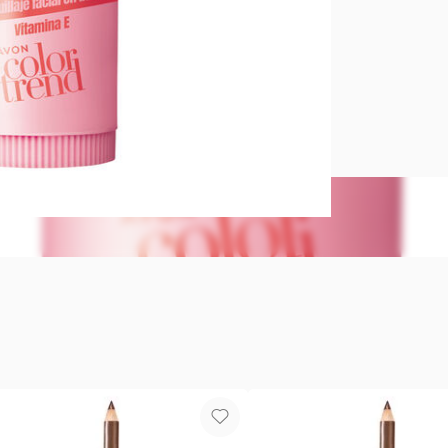
Maquillaje 
Tu barra mul
y labios list
tono ilumin
acabado mate
pegajosa y s
aroma a dur
vitamina e 