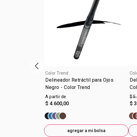
Vitrina de productos anterior
Color Trend
Col
Delineador Retráctil para Ojos
Del
Negro - Color Trend
Col
A partir de
$ 5
$ 4.600,00
$ 3
agregar a mi bolsa